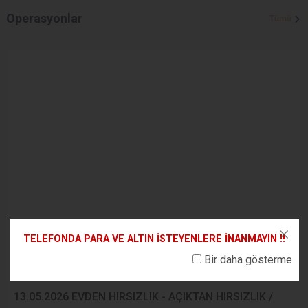
Operasyonlar
Tümü
TELEFONDA PARA VE ALTIN İSTEYENLERE İNANMAYIN !!
Bir daha gösterme
14.05.2026
13.05.2026 EVDEN HIRSIZLIK - AÇIKTAN HIRSIZLIK /